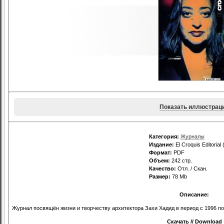
Показать иллюстрац
Категория:
Журналы
Издание:
El Croquis Editorial 
Формат:
PDF
Объем:
242 стр.
Качество:
Отл. / Скан.
Размер:
78 Mb
Описание:
Журнал посвящён жизни и творчеству архитектора Захи Хадид в период с 1996 по 
Скачать // Download