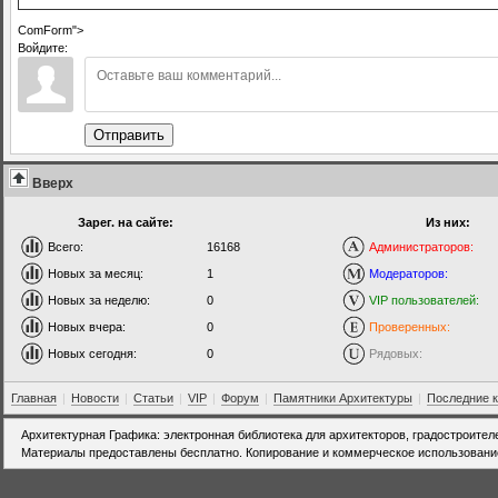
ComForm">
Войдите:
Отправить
Вверх
Зарег. на сайте:
Из них:
Всего:
16168
Администраторов:
Новых за месяц:
1
Модераторов:
Новых за неделю:
0
VIP пользователей:
Новых вчера:
0
Проверенных:
Новых сегодня:
0
Рядовых:
Главная
|
Новости
|
Статьи
|
VIP
|
Форум
|
Памятники Архитектуры
|
Последние 
Архитектурная Графика: электронная библиотека для архитекторов, градостроител
Материалы предоставлены бесплатно. Копирование и коммерческое использовани