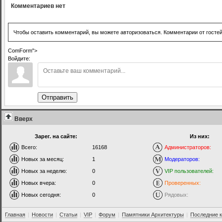
Комментариев нет
Чтобы оставить комментарий, вы можете авторизоваться. Комментарии от госте
ComForm">
Войдите:
Отправить
Вверх
Зарег. на сайте:
Из них:
Всего:
16168
Администраторов:
Новых за месяц:
1
Модераторов:
Новых за неделю:
0
VIP пользователей:
Новых вчера:
0
Проверенных:
Новых сегодня:
0
Рядовых:
Главная
|
Новости
|
Статьи
|
VIP
|
Форум
|
Памятники Архитектуры
|
Последние 