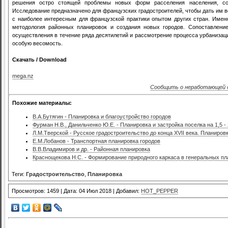
решения остро стоящей проблемы новых форм расселения населения, соз
Исследование предназначено для французских градостроителей, чтобы дать им в
с наиболее интересным для французской практики опытом других стран. Именн
методология районных планировок и создания новых городов. Сопоставлени
осуществления в течение ряда десятилетий и рассмотрение процесса урбаниза
особую весомость.
Скачать / Download
mega.nz
Сообщить о неработающей 
Похожие материалы:
В.А.Бутягин - Планировка и благоустройство городов
Фурман Н.В., Данильченко Ю.Е. - Планировка и застройка поселка на 1,5 -
Л.М.Тверской - Русское градостроительство до конца XVII века. Планиров
Е.М.Лобанов - Транспортная планировка городов
В.В.Владимиров и др. - Районная планировка
Краснощекова Н.С. - Формирование природного каркаса в генеральных пл
Теги:
Градостроительство
,
Планировка
Просмотров: 1459 | Дата: 04 Июл 2018 | Добавил:
HOT_PEPPER