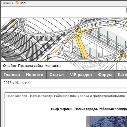
Главная
|
RSS
О сайте
Правила сайта
Контакты
Главная
Новости
Статьи
VIP-раздел
Форум
Ката
2018
»
Июль
»
4
Пьер Мерлен - Новые города. Районная планировка и градостроительство
Пьер Мерлен - Новые города. Районная планир