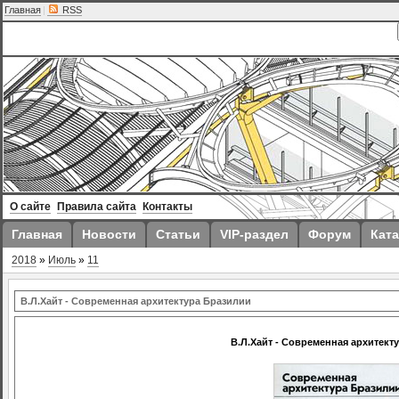
Главная
|
RSS
О сайте
Правила сайта
Контакты
Главная
Новости
Статьи
VIP-раздел
Форум
Ката
2018
»
Июль
»
11
В.Л.Хайт - Современная архитектура Бразилии
В.Л.Хайт - Современная архитект