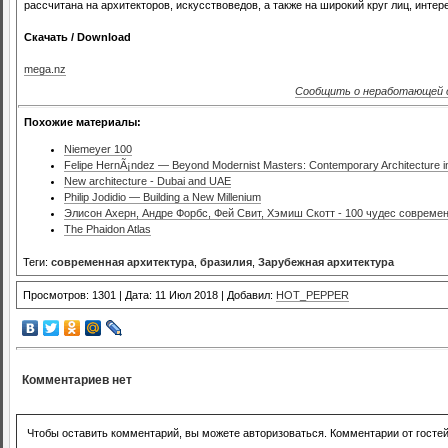
рассчитана на архитекторов, искусствоведов, а также на широкий круг лиц, инт
Скачать / Download
mega.nz
Сообщить о неработающей 
Похожие материалы:
Niemeyer 100
Felipe HernÃ¡ndez — Beyond Modernist Masters: Contemporary Architecture in
New architecture - Dubai and UAE
Philip Jodidio — Building a New Millenium
Элисон Ахерн, Андре Форбс, Фей Свит, Хэмиш Скотт - 100 чудес совреме
The Phaidon Atlas
Теги:
современная архитектура
,
бразилия
,
Зарубежная архитектура
Просмотров: 1301 | Дата: 11 Июл 2018 | Добавил:
HOT_PEPPER
Комментариев нет
Чтобы оставить комментарий, вы можете авторизоваться. Комментарии от госте