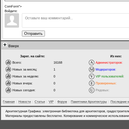
ComForm">
Войдите:
Отправить
Вверх
Зарег. на сайте:
Из них:
Всего:
16168
Администраторов:
Новых за месяц:
1
Модераторов:
Новых за неделю:
0
VIP пользователей:
Новых вчера:
0
Проверенных:
Новых сегодня:
0
Рядовых:
Главная
|
Новости
|
Статьи
|
VIP
|
Форум
|
Памятники Архитектуры
|
Последние 
Архитектурная Графика: электронная библиотека для архитекторов, градостроител
Материалы предоставлены бесплатно. Копирование и коммерческое использовани