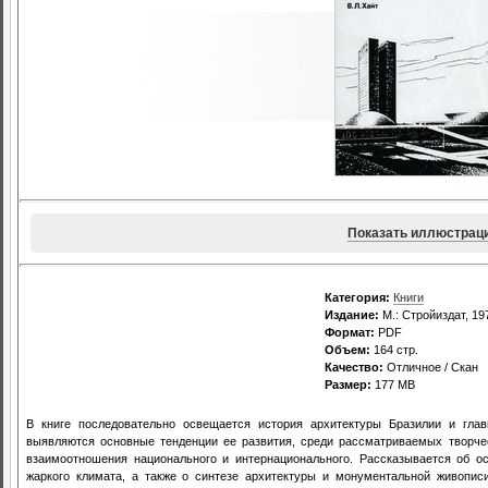
Показать иллюстрац
Категория:
Книги
Издание:
М.: Стройиздат, 19
Формат:
PDF
Объем:
164 стр.
Качество:
Отличное / Скан
Размер:
177 MB
В книге последовательно освещается история архитектуры Бразилии и глав
выявляются основные тенденции ее развития, среди рассматриваемых творч
взаимоотношения национального и интернационального. Рассказывается об ос
жаркого климата, а также о синтезе архитектуры и монументальной живописи,